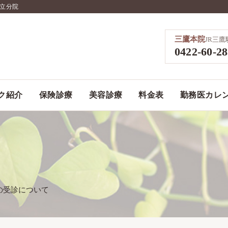
国立分院
三鷹本院
JR三
0422-60-2
ク紹介
保険診療
美容診療
料金表
勤務医カレ
の受診について