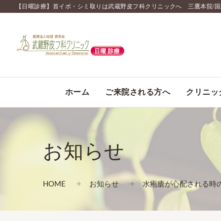
【日曜診療】首イボ・シミ取りは武蔵野皮フ科クリニックへ 三鷹本院/
ホーム
ご来院される方へ
クリニッ
お知らせ
HOME
お知らせ
水疱瘡が心配される時