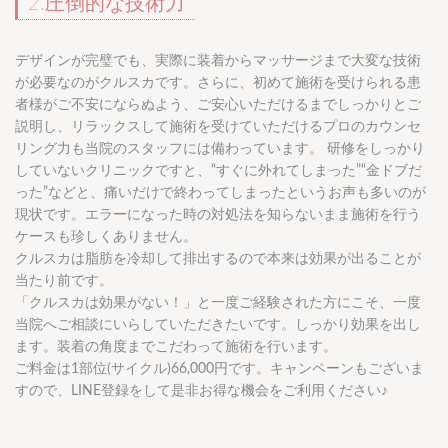
2.圧倒的な技術力
デザインが完璧でも、実際に装着からマッサージまで大変な技術
が必要なのがクルスカです。さらに、初めて施術を受けられる患
者様がご不安にならぬよう、ご安心いただけるまでしっかりとご
説明し、リラックスして施術を受けていただけるプロのカウンセ
リング力も当院のスタッフには備わっています。 研修をしっかり
していないクリニックですと、“すぐに外れてしまった”“金ドブだ
った”などと、痛いだけで終わってしまったというお声も多いのが
現状です。エラーになった時の対処法を知らないまま施術を行う
ケースも珍しくありません。
クルスカは脂肪を冷却して排出するので本来は効果が出ることが
当たり前です。
「クルスカは効果がない！」と一度ご経験された方にこそ、一度
当院へご相談にいらしていただきたいです。しっかり効果を出し
ます。装着の角度までこだわって施術を行います。
ご料金は1部位(サイクル)66,000円です。キャンペーンもございま
すので、LINE登録をして是非お得な機会をご利用ください♪