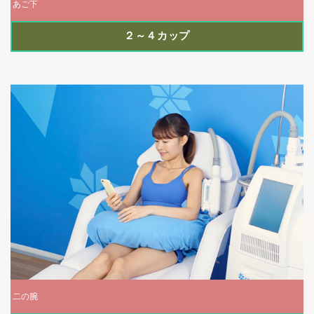
あご下
２～４カップ
二の腕