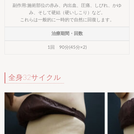
副作用:施術部位の赤み、内出血、圧痛、しびれ、かゆ
み、そして硬結（硬いしこり）など。
これらは一般的に一時的で自然に回復します。
治療期間・回数
1回 90分(45分×2)
全身32サイクル