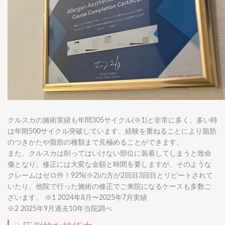
クルスカの施術実績も年間305サイクル(※1)と非常に多く、多い時
は年間500サイクル突破しています。経験を重ねることにより脂肪
のつきかたや脂肪の種類まで見極めることができます。
また、クルスカは削ってはいけない部位に装着してしまうと致命
傷となり、修正には大変な金額と時間を要しますが、そのような
クレームはゼロ件！92%(※2)の方が2回目3回目とリピートされて
いたり、他院で行った施術の修正でご来院になるケースも多数ご
ざいます。 ※1 2024年8月〜2025年7月実績
※2 2025年9月過去10年当院調べ