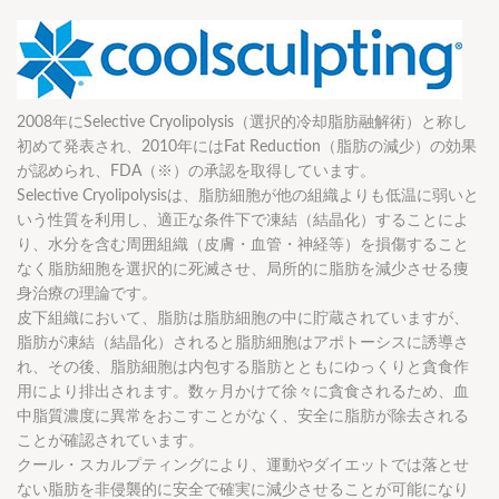
2008年にSelective Cryolipolysis（選択的冷却脂肪融解術）と称し
初めて発表され、2010年にはFat Reduction（脂肪の減少）の効果
が認められ、FDA（※）の承認を取得しています。
Selective Cryolipolysisは、脂肪細胞が他の組織よりも低温に弱いと
いう性質を利用し、適正な条件下で凍結（結晶化）することによ
り、水分を含む周囲組織（皮膚・血管・神経等）を損傷すること
なく脂肪細胞を選択的に死滅させ、局所的に脂肪を減少させる痩
身治療の理論です。
皮下組織において、脂肪は脂肪細胞の中に貯蔵されていますが、
脂肪が凍結（結晶化）されると脂肪細胞はアポトーシスに誘導さ
れ、その後、脂肪細胞は内包する脂肪とともにゆっくりと貪食作
用により排出されます。数ヶ月かけて徐々に貪食されるため、血
中脂質濃度に異常をおこすことがなく、安全に脂肪が除去される
ことが確認されています。
クール・スカルプティングにより、運動やダイエットでは落とせ
ない脂肪を非侵襲的に安全で確実に減少させることが可能になり