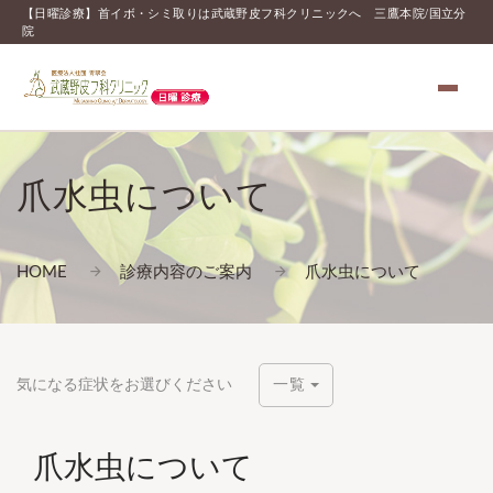
【日曜診療】首イボ・シミ取りは武蔵野皮フ科クリニックへ 三鷹本院/国立分
院
爪水虫について
HOME
診療内容のご案内
爪水虫について
気になる症状をお選びください
一覧
爪水虫について