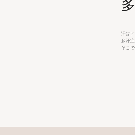
汗はア
多汗症
そこで