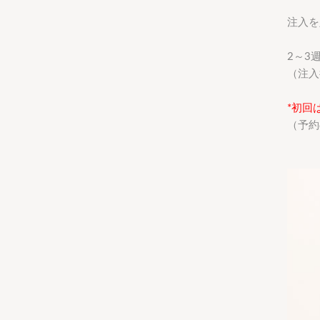
注入を
2～3
（注
*初回
（予約