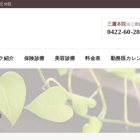
国立分院
三鷹本院
JR三
0422-60-2
ク紹介
保険診療
美容診療
料金表
勤務医カレ
射