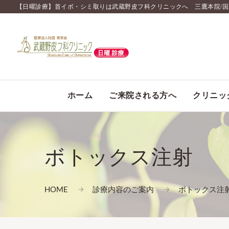
【日曜診療】首イボ・シミ取りは武蔵野皮フ科クリニックへ 三鷹本院/
ホーム
ご来院される方へ
クリニッ
ボトックス注射
HOME
診療内容のご案内
ボトックス注