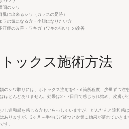
額のシワ
眉間のシワ
目尻に出来るシワ（カラスの足跡）
エラの気になる方・小顔になりたい方
多汗症の改善・ワキガ（ワキの匂い）の改善
ボトックス施術方法
額のシワ取りには、ボトックス注射を4～6箇所程度、少量ずつ注射
はほとんどありません。効果は2～7日目で感じられ始め、皮膚が
少し違和感を感じる方もいらっしゃいますが、だんだんと違和感
はありますが、3ヶ月～半年ほど経つと次第に効果が薄れていきま
です。