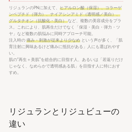
リジュランのPNに加えて、
ヒアルロン酸（保湿）、コラーゲ
ンペプチド（弾力）、ナイアシンアミド（透明感／美白）、
グルタチオン（抗酸化・美白）
など、複数の美容成分をプラ
ス。これにより、肌再生だけでなく「保湿・美白・弾力・ツ
ヤ」など複数の肌悩みに同時アプローチ可能。
注入時の
痛み・刺激が従来より少なめ
という声が多く、「肌
育注射に興味あるけど痛みに抵抗がある」人にも選ばれやす
い。
肌の“再生＋美肌”を総合的に目指す人、あるいは「若返りだけ
じゃなく、なめらかで透明感ある肌」を目指す人に特におす
すめ。
リジュランとリジュビューの
違い