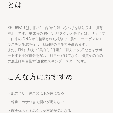
とは
REJUBEAU は、肌の“土台”から潤いやハリを取り戻す「肌育
注射」です。主成分の PN（ポリヌクレオチド）は、サケ／マ
ス由来の DNA から精製された核酸で、肌のコラーゲンやエ
ラスチン生成を促し、肌細胞の再生力を高めます。
また、PN に加えて“美白”、“保湿”、“弾力アップ”などをサポ
ートする美容成分を配合。肌再生だけでなく、肌質そのもの
の底上げを目指す“進化型スキンブースター”です。
こんな方におすすめ
・肌のハリ・弾力の低下が気になる
・乾燥・カサつきで潤いが足りない
・顔全体のくすみやツヤ不足が気になる