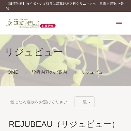
【日曜診療】首イボ・シミ取りは武蔵野皮フ科クリニックへ 三鷹本院/国立分
院
リジュビュー
HOME
診療内容のご案内
リジュビュー
気になる症状をお選びください
一覧
REJUBEAU（リジュビュー）