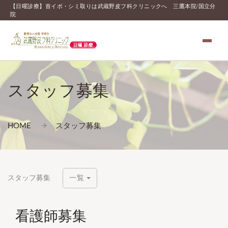
【日曜診療】首イボ・シミ取りは武蔵野皮フ科クリニックへ 三鷹本院/国立分
院
スタッフ募集
HOME
スタッフ募集
スタッフ募集
一覧
看護師募集