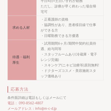
平日4日+土日いずれか勤務
ただし、診療が早く終わった場合帰
宅可
・正看護師の資格
・協調性があり、患者様目線で仕事
求める人材
ができる方
・日曜勤務できる方優遇
・試用期間6ヶ月/期間中契約社員待
遇、給与同等
・スタッフルームあり(冷蔵庫・電子
待遇・福利
レンジ完備)
厚生
・スキンケア(ニキビ治療等)原則無料!
・ドクターズコスメ・美容施術スタ
ッフ価格あり
応募方法
条件面詳細は電話もしくはメールにて
電話： 090-8562-4807
メールアドレス：info@m-c-d.jp