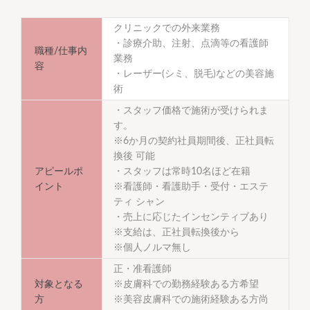
クリニックでの外来業務
・診療介助、注射、点滴等の看護師
職種/仕事内
業務
容
・レーザー(シミ、脱毛)などの美容施
術
・スタッフ価格で施術が受けられま
す。
※6か月の契約社員期間後、正社員転
換後 可能
アピールポ
・スタッフは常時10名ほど在籍
イント
※看護師・看護助手・受付・エステ
ティ シャン
・売上に応じたインセンティブあり
※支給は、正社員転換後から
※個人ノルマ無し
正・准看護師
対象となる
※皮膚科での勤務経験ある方希望
方
※美容皮膚科での施術経験ある方尚