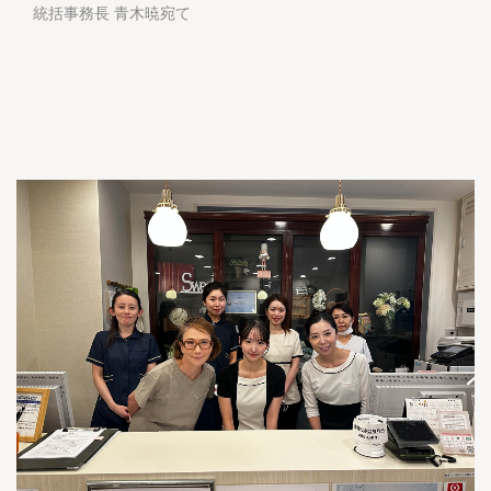
統括事務長 青木暁宛て