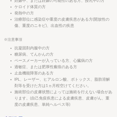
妊娠中、または妊娠の可能性のある方、授乳中の方
ケロイド体質の方
発熱中の方
治療部位に感染症や重度の皮膚疾患がある方(開放性の
傷、重度のニキビ)、出血性の疾患
※注意事項
抗凝固剤内服中の方
糖尿病、てんかんの方
ペースメーカーが入っている方、心臓病の方
過敏症、または肥厚性瘢痕のある方
止血機能障害のある方
IPL、レーザー、ヒアルロン酸、ボトックス、脂肪溶解
剤等を受けた方は1ヵ月程空けてください。
施術部位の皮膚状態によっては施術を行えない場合があ
ります。(自己免疫疾患による皮膚疾患、皮膚がん、重
度の皮膚疾患、単純ヘルペス等)