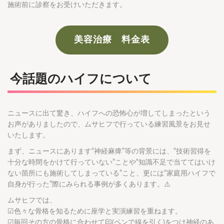
施術前に診察をお受けいただきます。
美容治療 料金表
今話題のハイフについて
ニュースに出て驚き、ハイフへの恐怖心が増してしまったという
お声がありましたので、ムサヒフで行っている練習風景をお見せ
いたします。
まず、ニュースにあります“神経麻痺”等の背景には、“技術習得を
十分な時間をかけて行っていない”ことや“知識不足で当ててはいけ
ない箇所にも施術してしまっている”こと、更には“家庭用ハイフで
自身が行った”際にみられる事例が多くあります。⚠️
ムサヒフでは、
☑︎色々な骨格を知るために座学と実演練習を重ねます。
☑︎毎回その方の骨格に合わせて印(ペンで線を引く)をつけ神経のあ