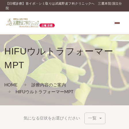
【日曜診療】首イボ・シミ取りは武蔵野皮フ科クリニックへ 三鷹本院/国立分
院
HIFUウルトラフォーマー
MPT
HOME
診療内容のご案内
HIFUウルトラフォーマーMPT
気になる症状をお選びください
一覧