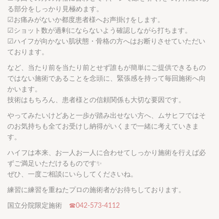
る部分をしっかり見極めます。
☑︎お痛みがないか都度患者様へお声掛けをします。
☑︎ショット数が過剰にならないよう確認しながら打ちます。
☑︎ハイフが向かない肌状態・骨格の方へはお断りさせていただい
ております。
など、当たり前を当たり前とせず誰もが簡単にご提供できるもの
ではない施術であることを念頭に、緊張感を持って毎回施術へ向
かいます。
技術はもちろん、患者様との信頼関係も大切な要因です。
やってみたいけどあと一歩が踏み出せない方へ、ムサヒフではそ
のお気持ちも全てお受けし納得がいくまで一緒に考えていきま
す。
ハイフは本来、お一人お一人に合わせてしっかり施術を行えば必
ずご満足いただけるものです✨
ぜひ、一度ご相談にいらしてくださいね。
練習に練習を重ねたプロの施術者がお待ちしております。
国立分院限定施術
☎042-573-4112