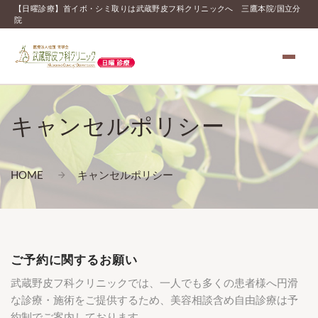
【日曜診療】首イボ・シミ取りは武蔵野皮フ科クリニックへ 三鷹本院/国立分
院
キャンセルポリシー
HOME
キャンセルポリシー
ご予約に関するお願い
武蔵野皮フ科クリニックでは、一人でも多くの患者様へ円滑
な診療・施術をご提供するため、美容相談含め自由診療は予
約制でご案内しております。