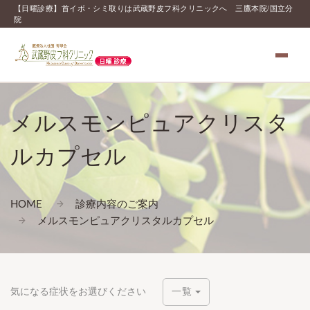
【日曜診療】首イボ・シミ取りは武蔵野皮フ科クリニックへ 三鷹本院/国立分
院
メルスモンピュアクリスタ
ルカプセル
HOME
診療内容のご案内
メルスモンピュアクリスタルカプセル
気になる症状をお選びください
一覧